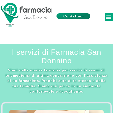
Contattaci
I servizi di Farmacia San
Donnino
Vieni nella nostra farmacia per servizi di esami di
telemedicina di ultima generazione con l’assistenza
di un farmacista. Prenditi cura di te stesso e della
tua famiglia. Siamo qui per te in un ambiente
confortevole e accogliente.